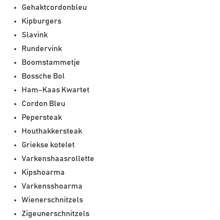
Gehaktcordonbleu
Kipburgers
Slavink
Rundervink
Boomstammetje
Bossche Bol
Ham-Kaas Kwartet
Cordon Bleu
Pepersteak
Houthakkersteak
Griekse kotelet
Varkenshaasrollette
Kipshoarma
Varkensshoarma
Wienerschnitzels
Zigeunerschnitzels