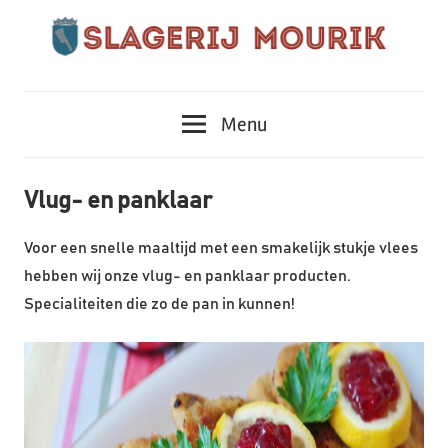
Ga
naar
de
Topkwaliteit
Slagerij
inhoud
sinds
Menu
1916!
Mourik
Vlug- en panklaar
Voor een snelle maaltijd met een smakelijk stukje vlees
hebben wij onze vlug- en panklaar producten.
Specialiteiten die zo de pan in kunnen!